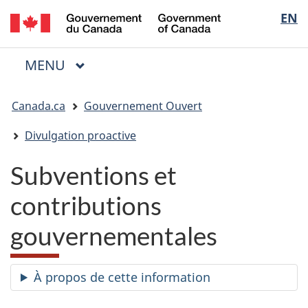
/
Sélectio
EN
Passer
Passer
Passer
Government
au
à
à
de
of
contenu
« Au
la
la
Canada
MENU
PRINCIPAL
principal
sujet
version
Menu
langue
du
HTML
Vous
gouvernement »
simplifiée
Canada.ca
Gouvernement Ouvert
êtes
ici
Divulgation proactive
:
Subventions et
contributions
gouvernementales
À propos de cette information