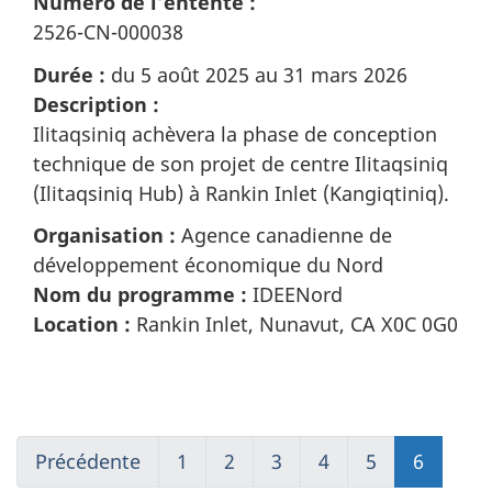
Numéro de l’entente :
2526-CN-000038
Durée :
du 5 août 2025 au 31 mars 2026
Description :
Ilitaqsiniq achèvera la phase de conception
technique de son projet de centre Ilitaqsiniq
(Ilitaqsiniq Hub) à Rankin Inlet (Kangiqtiniq).
Organisation :
Agence canadienne de
développement économique du Nord
Nom du programme :
IDEENord
Location :
Rankin Inlet, Nunavut, CA X0C 0G0
Précédente
Go
1
(current)
2
Go
3
Go
4
Go
5
Go
6
Go
to
Aller
to
to
to
to
to