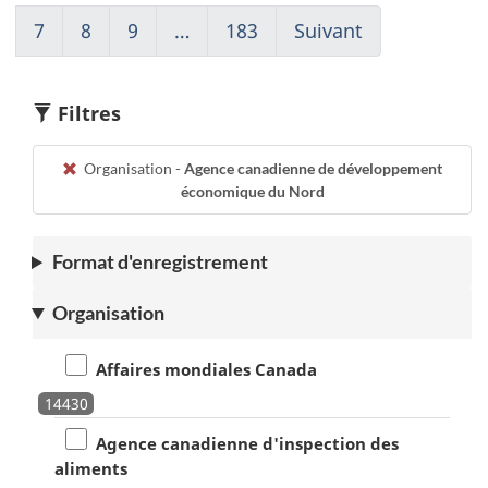
page
à
page
page
page
page
page
7
Go
8
Go
9
Go
…
183
(current)
Suivant
Go
5
1
2
3
4
5
6
to
to
to
Aller
to
page
page
page
à
page
7
8
9
1
7
Filtres
Organisation -
Agence canadienne de développement
économique du Nord
Format d'enregistrement
Organisation
Affaires mondiales Canada
14430
Agence canadienne d'inspection des
aliments