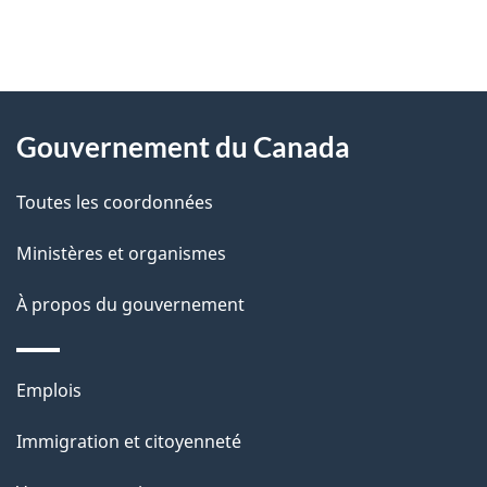
"
D
À
é
propos
Gouvernement du Canada
t
de
a
Toutes les coordonnées
ce
i
site
Ministères et organismes
l
s
À propos du gouvernement
d
e
Thèmes
Emplois
l
et
a
Immigration et citoyenneté
sujets
p