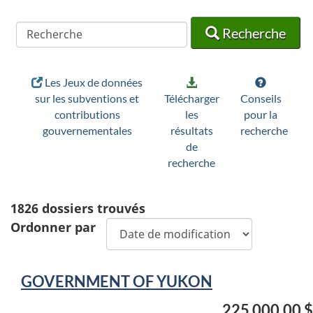
Recherche
Recherche
Recherche
Les Jeux de données
sur les subventions et
Télécharger
Conseils
contributions
les
pour la
gouvernementales
résultats
recherche
de
recherche
1826
dossiers trouvés
Ordonner par
GOVERNMENT OF YUKON
225 000,00 $