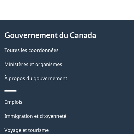
"
D
À
é
propos
Gouvernement du Canada
t
de
a
Toutes les coordonnées
ce
i
site
Ministères et organismes
l
s
À propos du gouvernement
d
e
Thèmes
Emplois
l
et
a
Immigration et citoyenneté
sujets
p
Voyage et tourisme