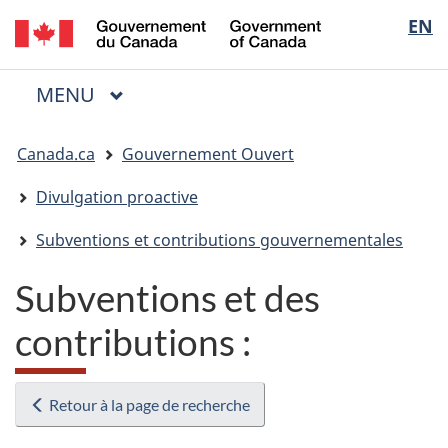
/
Sélectio
EN
Passer
Passer
Passer
Government
au
à
à
de
of
contenu
« Au
la
la
Canada
MENU
PRINCIPAL
principal
sujet
version
Menu
langue
du
HTML
Vous
gouvernement »
simplifiée
Canada.ca
Gouvernement Ouvert
êtes
ici
Divulgation proactive
:
Subventions et contributions gouvernementales
Subventions et des
contributions :
Retour à la page de recherche