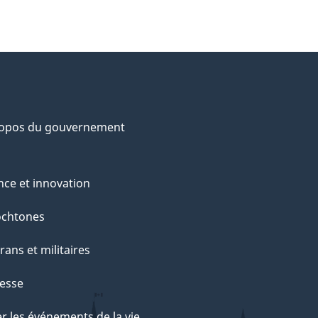
ropos du gouvernement
nce et innovation
ochtones
rans et militaires
esse
r les événements de la vie