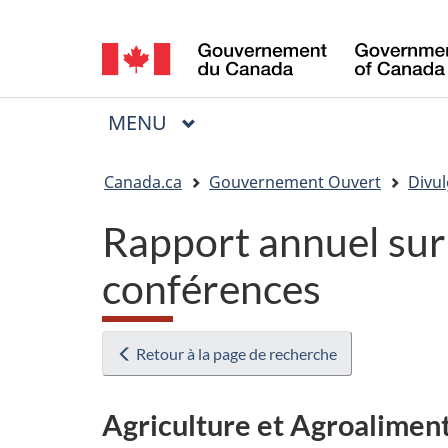
Sélection
de
la
MENU
PRINCIPAL
Menu
langue
Vous
Canada.ca
Gouvernement Ouvert
Divul
êtes
Rapport annuel sur 
ici
:
conférences
Retour à la page de recherche
Agriculture et Agroalimen