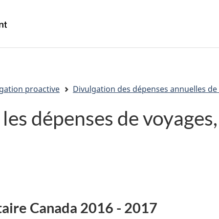
Passer
Passer
Passer
au
à
à
/
contenu
« Au
la
Government
principal
sujet
version
of
du
HTML
Canada
gouvernement »
simplifiée
gation proactive
Divulgation des dépenses annuelles de 
les dépenses de voyages, 
taire Canada 2016 - 2017