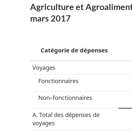
Agriculture et Agroaliment
mars 2017
Catégorie de dépenses
Voyages
Dépenses
de
Fonctionnaires
voyages,
Non–fonctionnaires
d’accueil
et
A. Total des dépenses de
de
voyages
conférences