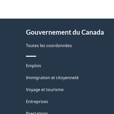
"
D
À
é
propos
Gouvernement du Canada
t
de
a
Toutes les coordonnées
ce
i
site
l
Thèmes
Emplois
s
et
Immigration et citoyenneté
d
sujets
e
Voyage et tourisme
l
Entreprises
a
Prestations