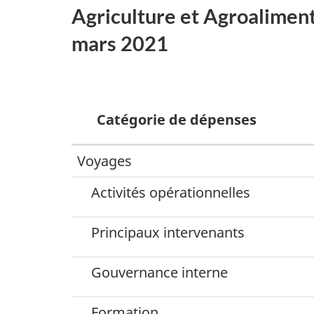
Agriculture et Agroaliment
mars 2021
Catégorie de dépenses
Voyages
Dépenses
de
Activités opérationnelles
voyages,
Principaux intervenants
d’accueil
et
Gouvernance interne
de
conférences
Formation