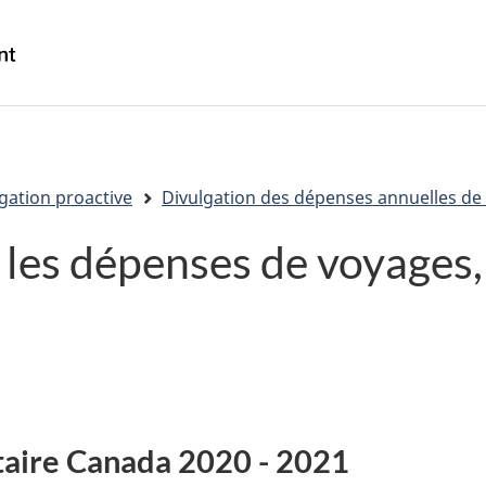
Passer
Passer
Passer
au
à
à
/
contenu
« Au
la
Government
principal
sujet
version
of
du
HTML
Canada
gouvernement »
simplifiée
gation proactive
Divulgation des dépenses annuelles de 
les dépenses de voyages, 
taire Canada 2020 - 2021