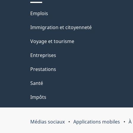
i
site
l
Thèmes
Emplois
s
et
Immigration et citoyenneté
d
sujets
e
Voyage et tourisme
l
Entreprises
a
Prestations
p
a
Santé
g
Impôts
e
"
Médias sociaux
Applications mobiles
À
Organisation