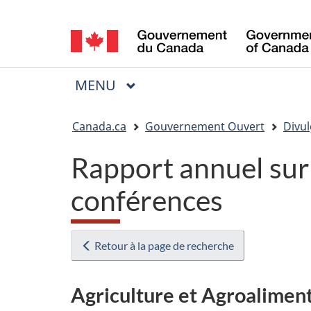
Sélection
de
la
MENU
PRINCIPAL
Menu
langue
Vous
Canada.ca
Gouvernement Ouvert
Divul
êtes
Rapport annuel sur 
ici
:
conférences
Retour à la page de recherche
Agriculture et Agroalimen