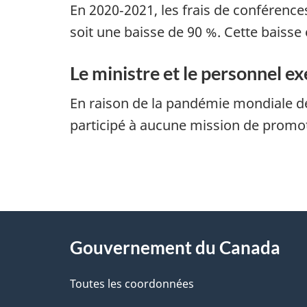
En 2020‑2021, les frais de conférence
soit une baisse de 90 %. Cette baisse
Le ministre et le personnel e
En raison de la pandémie mondiale de 
participé à aucune mission de promot
"
D
À
é
propos
Gouvernement du Canada
t
de
a
Toutes les coordonnées
ce