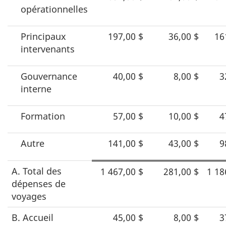
voyages,
opérationnelles
d’accueil
et
Principaux
197,00 $
36,00 $
16
intervenants
de
conférences
Gouvernance
40,00 $
8,00 $
3
interne
Formation
57,00 $
10,00 $
4
Autre
141,00 $
43,00 $
9
A. Total des
1 467,00 $
281,00 $
1 18
dépenses de
voyages
B. Accueil
45,00 $
8,00 $
3