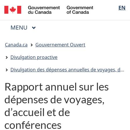
/
Sélectio
EN
Passer
Passer
Passer
Government
au
à
à
de
of
contenu
« Au
la
la
Canada
MENU
PRINCIPAL
principal
sujet
version
Menu
langue
du
HTML
Vous
gouvernement »
simplifiée
Canada.ca
Gouvernement Ouvert
êtes
ici
Divulgation proactive
:
Divulgation des dépenses annuelles de voyages, d'accueil et de conférences
Rapport annuel sur les
dépenses de voyages,
d’accueil et de
conférences