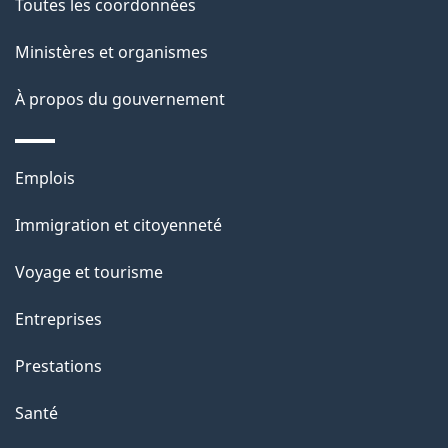
Toutes les coordonnées
ce
i
site
Ministères et organismes
l
s
À propos du gouvernement
d
e
Thèmes
Emplois
l
et
a
Immigration et citoyenneté
sujets
p
Voyage et tourisme
a
g
Entreprises
e
Prestations
"
Santé