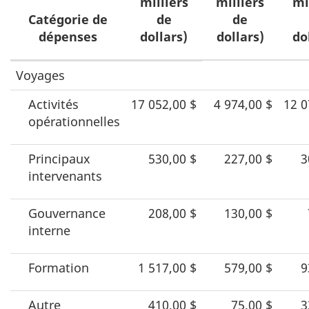
milliers
milliers
mi
Catégorie de
de
de
dépenses
dollars)
dollars)
do
Dépenses
Voyages
de
Activités
17 052,00 $
4 974,00 $
12 0
voyages,
opérationnelles
d’accueil
et
Principaux
530,00 $
227,00 $
3
intervenants
de
conférences
Gouvernance
208,00 $
130,00 $
interne
Formation
1 517,00 $
579,00 $
9
Autre
410,00 $
75,00 $
3