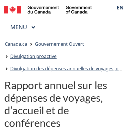
/
Sélectio
EN
Passer
Passer
Passer
Government
au
à
à
de
of
contenu
« Au
la
la
Canada
MENU
PRINCIPAL
principal
sujet
version
Menu
langue
du
HTML
Vous
gouvernement »
simplifiée
Canada.ca
Gouvernement Ouvert
êtes
ici
Divulgation proactive
:
Divulgation des dépenses annuelles de voyages, d'accueil et de conférences
Rapport annuel sur les
dépenses de voyages,
d’accueil et de
conférences