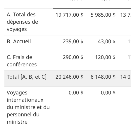
A. Total des
19 717,00 $
5 985,00 $
13 7
dépenses de
voyages
B. Accueil
239,00 $
43,00 $
1
C. Frais de
290,00 $
120,00 $
1
conférences
Total [A, B, et C]
20 246,00 $
6 148,00 $
14 0
Voyages
0,00 $
0,00 $
internationaux
du ministre et du
personnel du
ministre