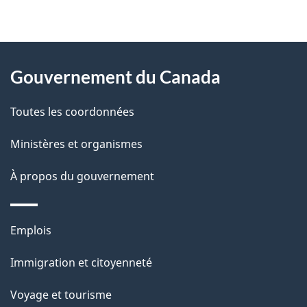
"
D
À
é
propos
Gouvernement du Canada
t
de
a
Toutes les coordonnées
ce
i
site
Ministères et organismes
l
s
À propos du gouvernement
d
e
Thèmes
Emplois
l
et
a
Immigration et citoyenneté
sujets
p
Voyage et tourisme
a