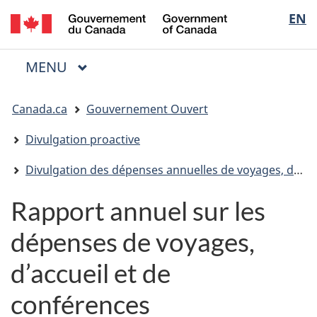
/
Sélectio
EN
Passer
Passer
Passer
Government
au
à
à
de
of
contenu
« Au
la
la
Canada
MENU
PRINCIPAL
principal
sujet
version
Menu
langue
du
HTML
Vous
gouvernement »
simplifiée
Canada.ca
Gouvernement Ouvert
êtes
ici
Divulgation proactive
:
Divulgation des dépenses annuelles de voyages, d'accueil et de conférences
Rapport annuel sur les
dépenses de voyages,
d’accueil et de
conférences