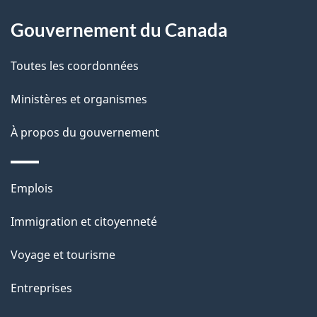
À
é
propos
Gouvernement du Canada
t
de
a
Toutes les coordonnées
ce
i
site
Ministères et organismes
l
s
À propos du gouvernement
d
e
Thèmes
Emplois
l
et
a
Immigration et citoyenneté
sujets
p
Voyage et tourisme
a
g
Entreprises
e