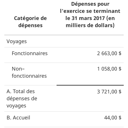
Dépenses pour
l'exercice se terminant
Catégorie de
le 31 mars 2017 (en
dépenses
milliers de dollars)
Dépenses
Voyages
de
Fonctionnaires
2 663,00 $
voyages,
d’accueil
Non–
1 058,00 $
et
fonctionnaires
de
A. Total des
3 721,00 $
conférences
dépenses de
voyages
B. Accueil
44,00 $