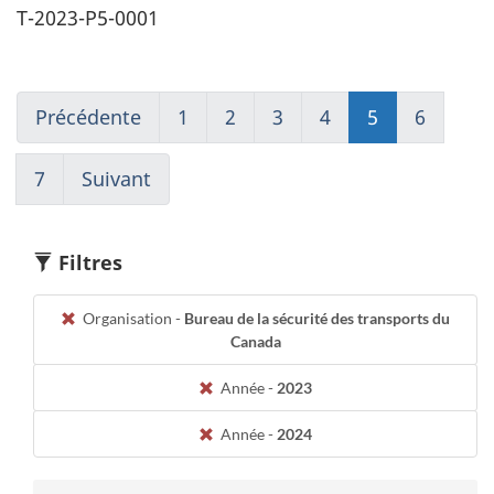
T-2023-P5-0001
Précédente
Go
1
(current)
2
Go
3
Go
4
Go
5
Go
6
Go
to
Aller
to
to
to
to
to
page
à
page
page
page
page
page
7
(current)
Suivant
Go
4
1
2
3
4
5
6
Aller
to
à
page
1
6
Filtres
Organisation -
Bureau de la sécurité des transports du
Canada
Année -
2023
Année -
2024