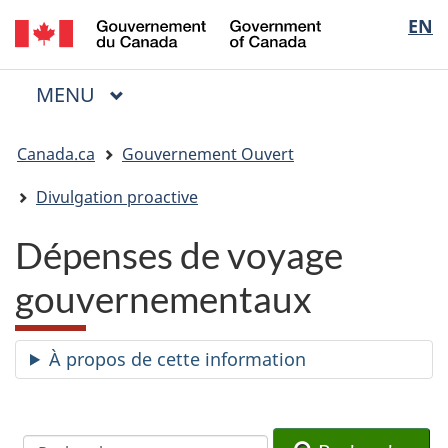
/
Sélectio
EN
Passer
Passer
Passer
Government
au
à
à
de
of
contenu
« Au
la
la
Canada
MENU
PRINCIPAL
principal
sujet
version
Menu
langue
du
HTML
Vous
gouvernement »
simplifiée
Canada.ca
Gouvernement Ouvert
êtes
ici
Divulgation proactive
:
Dépenses de voyage
gouvernementaux
À propos de cette information
Recherche
Recherche