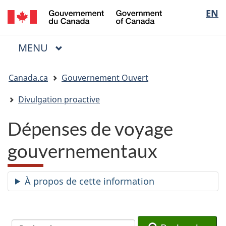
/
Sélectio
EN
Passer
Passer
Passer
Government
au
à
à
de
of
contenu
« Au
la
la
Canada
MENU
PRINCIPAL
principal
sujet
version
Menu
langue
du
HTML
Vous
gouvernement »
simplifiée
Canada.ca
Gouvernement Ouvert
êtes
ici
Divulgation proactive
:
Dépenses de voyage
gouvernementaux
À propos de cette information
Recherche
Recherche