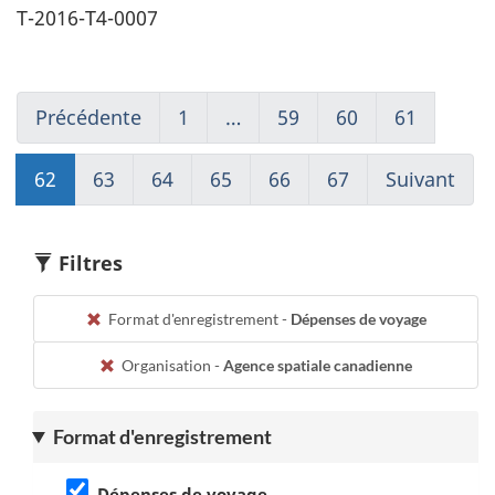
T-2016-T4-0007
Précédente
Go
1
(current)
…
59
Go
60
Go
61
Go
to
Aller
to
to
to
page
à
page
page
page
62
Go
63
Go
64
Go
65
Go
66
Go
67
(current)
Suivant
Go
61
1
59
60
61
to
to
to
to
to
Aller
to
page
page
page
page
page
à
pag
62
63
64
65
66
1
63
Filtres
Format d'enregistrement -
Dépenses de voyage
Organisation -
Agence spatiale canadienne
Format d'enregistrement
Dépenses de voyage