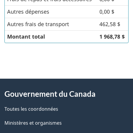
Autres dépenses
0,00 $
Autres frais de transport
462,58 $
Montant total
1 968,78 $
"
D
À
é
propos
Gouvernement du Canada
t
de
a
Toutes les coordonnées
ce
i
site
Ministères et organismes
l