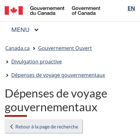
/
Sélectio
EN
Passer
Passer
Passer
Government
au
à
à
de
of
contenu
« Au
la
la
Canada
MENU
PRINCIPAL
principal
sujet
version
Menu
langue
du
HTML
Vous
gouvernement »
simplifiée
Canada.ca
Gouvernement Ouvert
êtes
ici
Divulgation proactive
:
Dépenses de voyage gouvernementaux
Dépenses de voyage
gouvernementaux
Retour à la page de recherche