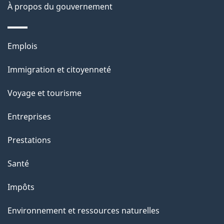
s
À propos du gouvernement
d
e
Thèmes
Emplois
l
et
a
Immigration et citoyenneté
sujets
p
Voyage et tourisme
a
g
Entreprises
e
Prestations
"
Santé
Impôts
Environnement et ressources naturelles