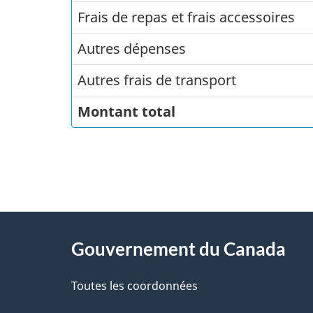
Frais de repas et frais accessoires
Autres dépenses
Autres frais de transport
Montant total
"
D
À
é
propos
Gouvernement du Canada
t
de
a
Toutes les coordonnées
ce
i