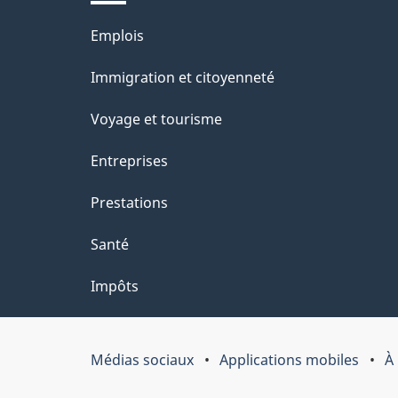
site
l
Thèmes
Emplois
s
et
Immigration et citoyenneté
d
sujets
e
Voyage et tourisme
l
Entreprises
a
Prestations
p
a
Santé
g
Impôts
e
"
Médias sociaux
Applications mobiles
À
Organisation
du