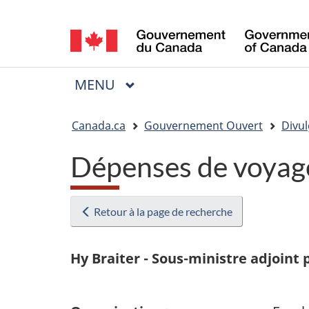
Sélection
de
la
MENU
PRINCIPAL
Menu
langue
Vous
Canada.ca
Gouvernement Ouvert
Divul
êtes
Dépenses de voya
ici
:
Retour à la page de recherche
Hy Braiter - Sous-ministre adjoint 