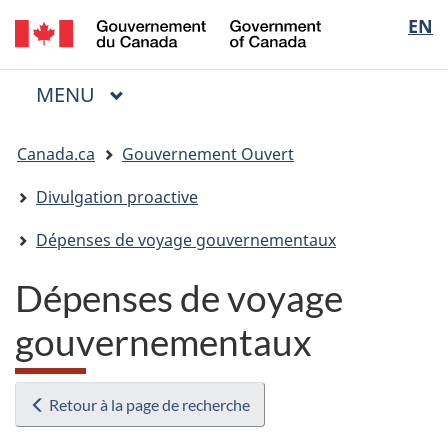
/
Sélectio
EN
Passer
Passer
Passer
Government
au
à
à
de
of
contenu
« Au
la
la
Canada
MENU
PRINCIPAL
principal
sujet
version
Menu
langue
du
HTML
Vous
gouvernement »
simplifiée
Canada.ca
Gouvernement Ouvert
êtes
ici
Divulgation proactive
:
Dépenses de voyage gouvernementaux
Dépenses de voyage
gouvernementaux
Retour à la page de recherche