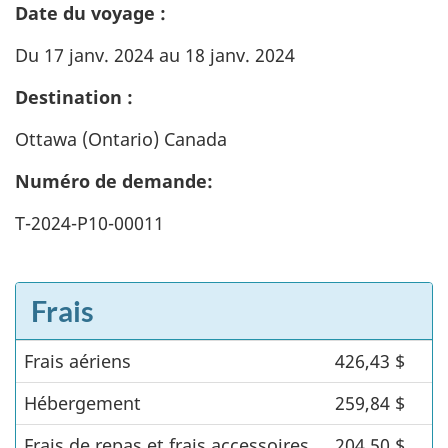
Date du voyage :
Du 17 janv. 2024 au 18 janv. 2024
Destination :
Ottawa (Ontario) Canada
Numéro de demande:
T-2024-P10-00011
Frais
Frais aériens
Frais
426,43 $
Hébergement
259,84 $
Frais de repas et frais accessoires
204,50 $