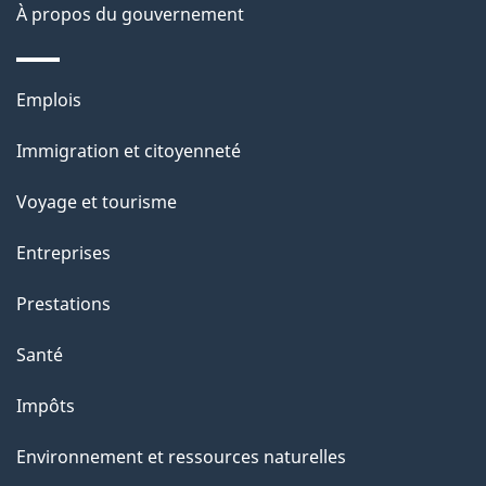
s
À propos du gouvernement
d
e
Thèmes
Emplois
l
et
a
Immigration et citoyenneté
sujets
p
Voyage et tourisme
a
g
Entreprises
e
Prestations
"
Santé
Impôts
Environnement et ressources naturelles