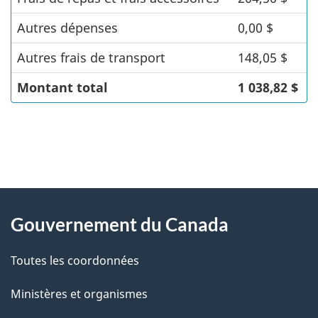
Autres dépenses
0,00 $
Autres frais de transport
148,05 $
Montant total
1 038,82 $
"
D
À
é
propos
Gouvernement du Canada
t
de
a
Toutes les coordonnées
ce
i
site
Ministères et organismes
l