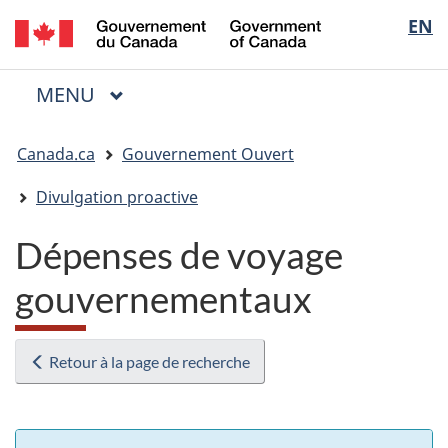
/
Sélectio
EN
Passer
Passer
Passer
Government
au
à
à
de
of
contenu
« Au
la
la
Canada
MENU
PRINCIPAL
principal
sujet
version
Menu
langue
du
HTML
Vous
gouvernement »
simplifiée
Canada.ca
Gouvernement Ouvert
êtes
ici
Divulgation proactive
:
Dépenses de voyage
gouvernementaux
Retour à la page de recherche