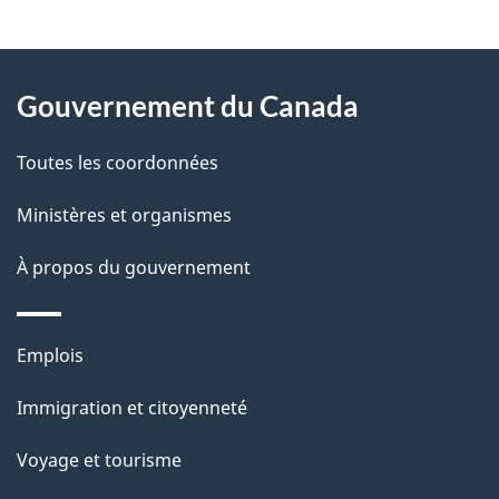
"
D
À
é
propos
Gouvernement du Canada
t
de
a
Toutes les coordonnées
ce
i
site
Ministères et organismes
l
s
À propos du gouvernement
d
e
Thèmes
Emplois
l
et
a
Immigration et citoyenneté
sujets
p
Voyage et tourisme
a