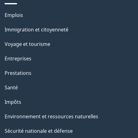
e
Thèmes
Emplois
l
et
a
Immigration et citoyenneté
sujets
p
Voyage et tourisme
a
g
Entreprises
e
Prestations
"
Santé
Impôts
Environnement et ressources naturelles
Sécurité nationale et défense