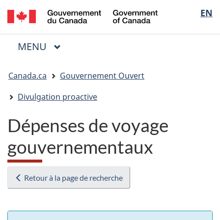
/
Sélectio
EN
Passer
Passer
Passer
Government
au
à
à
de
of
contenu
« Au
la
la
Canada
MENU
PRINCIPAL
principal
sujet
version
Menu
langue
du
HTML
Vous
gouvernement »
simplifiée
Canada.ca
Gouvernement Ouvert
êtes
ici
Divulgation proactive
:
Dépenses de voyage
gouvernementaux
Retour à la page de recherche