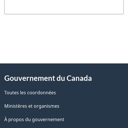
"
D
À
é
propos
Gouvernement du Canada
t
de
a
Toutes les coordonnées
ce
i
site
Ministères et organismes
l
s
À propos du gouvernement
d