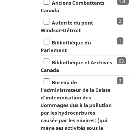
126
Anciens Combattants
Canada
2
Autorité du pont
Windsor-Détroit
1
Bibliothèque du
Parlement
63
Bibliothèque et Archives
Canada
3
Bureau de
l’administrateur de la Caisse
d’indemnisation des
dommages dus à la pollution
par les hydrocarbures
causée par les navires; (qui
mène ses activités sous le