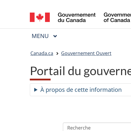
Sélection
de
la
MENU
PRINCIPAL
Menu
langue
Vous
Canada.ca
Gouvernement Ouvert
êtes
Portail du gouvern
ici
:
À propos de cette information