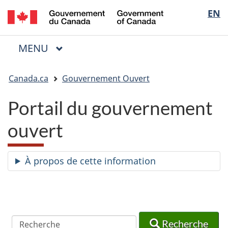
/
Sélectio
EN
Passer
Passer
Passer
Government
au
à
à
de
of
contenu
« Au
la
la
Canada
MENU
PRINCIPAL
principal
sujet
version
Menu
langue
du
HTML
Vous
gouvernement »
simplifiée
Canada.ca
Gouvernement Ouvert
êtes
ici
Portail du gouvernement
:
ouvert
À propos de cette information
Recherche
Recherche
Recherche