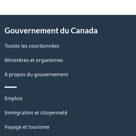
"
D
À
é
propos
Gouvernement du Canada
t
de
a
Toutes les coordonnées
ce
i
site
Ministères et organismes
l
s
À propos du gouvernement
d
e
Thèmes
Emplois
l
et
a
Immigration et citoyenneté
sujets
p
Voyage et tourisme
a