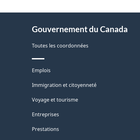
"
D
À
é
propos
Gouvernement du Canada
t
de
a
Toutes les coordonnées
ce
i
site
l
Thèmes
Emplois
s
et
Immigration et citoyenneté
d
sujets
e
Voyage et tourisme
l
Entreprises
a
Prestations
p