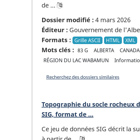
de …
Dossier modifié :
4 mars 2026
Éditeur :
Gouvernement de l'Albe
Formats :
Grille ASCII
HTML
XML
Mots clés :
83 G
ALBERTA
CANADA
RÉGION DU LAC WABAMUN
Informati
Recherchez des dossiers similaires
Topographie du socle rocheux 
SIG, format de …
Ce jeu de données SIG décrit la s
à partir de …