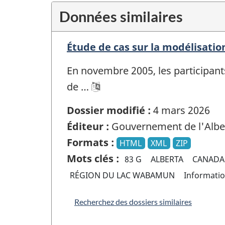
Données similaires
Étude de cas sur la modélisati
En novembre 2005, les participants
de …
Dossier modifié :
4 mars 2026
Éditeur :
Gouvernement de l'Albe
Formats :
HTML
XML
ZIP
Mots clés :
83 G
ALBERTA
CANADA
RÉGION DU LAC WABAMUN
Informati
Recherchez des dossiers similaires