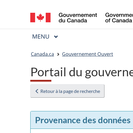
Sélection
de
la
MENU
PRINCIPAL
Menu
langue
Vous
Canada.ca
Gouvernement Ouvert
êtes
Portail du gouvern
ici
:
Retour à la page de recherche
Provenance des données