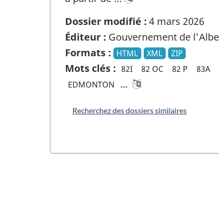
Dossier modifié :
4 mars 2026
Éditeur :
Gouvernement de l'Albe
Formats :
HTML
XML
ZIP
Mots clés :
82I
82 OC
82 P
83A
...
EDMONTON
Recherchez des dossiers similaires