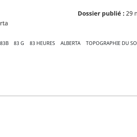
Dossier publié :
29 
rta
83B
83 G
83 HEURES
ALBERTA
TOPOGRAPHIE DU SO