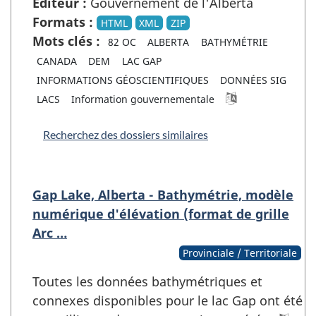
Éditeur :
Gouvernement de l'Alberta
Formats :
HTML
XML
ZIP
Mots clés :
82 OC
ALBERTA
BATHYMÉTRIE
CANADA
DEM
LAC GAP
INFORMATIONS GÉOSCIENTIFIQUES
DONNÉES SIG
LACS
Information gouvernementale
Recherchez des dossiers similaires
Gap Lake, Alberta - Bathymétrie, modèle
numérique d'élévation (format de grille
Arc …
Provinciale / Territoriale
Toutes les données bathymétriques et
connexes disponibles pour le lac Gap ont été