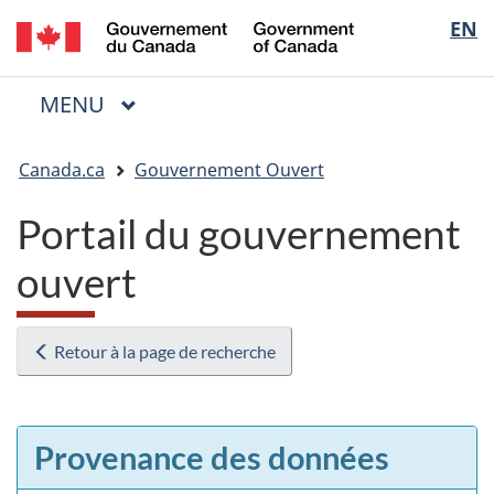
/
Sélectio
EN
Passer
Passer
Passer
Government
au
à
à
de
of
contenu
« Au
la
la
Canada
MENU
PRINCIPAL
principal
sujet
version
Menu
langue
du
HTML
Vous
gouvernement »
simplifiée
Canada.ca
Gouvernement Ouvert
êtes
ici
Portail du gouvernement
:
ouvert
Retour à la page de recherche
Provenance des données