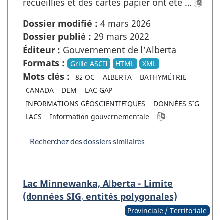
recueillies et des cartes papier ont été …
Dossier modifié :
4 mars 2026
Dossier publié :
29 mars 2022
Éditeur :
Gouvernement de l'Alberta
Formats :
Grille ASCII
HTML
XML
Mots clés :
82 OC
ALBERTA
BATHYMÉTRIE
CANADA
DEM
LAC GAP
INFORMATIONS GÉOSCIENTIFIQUES
DONNÉES SIG
LACS
Information gouvernementale
Recherchez des dossiers similaires
Lac Minnewanka, Alberta - Limite
(données SIG, entités polygonales)
Provinciale / Territoriale