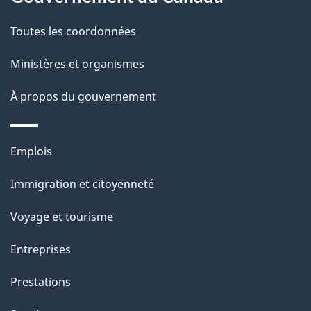
t
de
a
Toutes les coordonnées
ce
i
site
Ministères et organismes
l
s
À propos du gouvernement
d
e
Thèmes
Emplois
l
et
a
Immigration et citoyenneté
sujets
p
Voyage et tourisme
a
g
Entreprises
e
Prestations
"