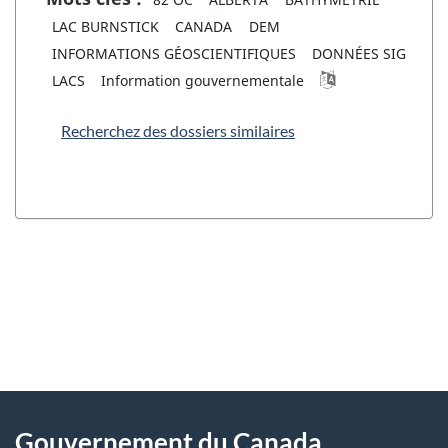
LAC BURNSTICK
CANADA
DEM
INFORMATIONS GÉOSCIENTIFIQUES
DONNÉES SIG
LACS
Information gouvernementale
Recherchez des dossiers similaires
"
D
À
é
propos
Gouvernement du Canada