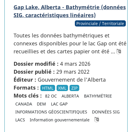
Gap Lake, Alberta - Bathymétrie (données
SIG, caractéristiques linéaires)
Provinciale / Territoriale
Toutes les données bathymétriques et
connexes disponibles pour le lac Gap ont été
recueillies et des cartes papier ont été …
Dossier modifié :
4 mars 2026
Dossier publié :
29 mars 2022
Éditeur :
Gouvernement de l'Alberta
Formats :
HTML
XML
ZIP
Mots clés :
82 OC
ALBERTA
BATHYMÉTRIE
CANADA
DEM
LAC GAP
INFORMATIONS GÉOSCIENTIFIQUES
DONNÉES SIG
LACS
Information gouvernementale