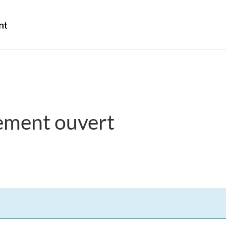
Passer
Passer
Passer
au
à
à
/
contenu
« Au
la
Government
principal
sujet
version
of
du
HTML
Canada
gouvernement »
simplifiée
ement ouvert