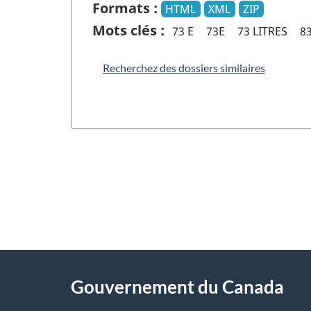
Formats :
HTML
XML
ZIP
Mots clés :
73 E
73E
73 LITRES
8
Recherchez des dossiers similaires
"
D
À
é
propos
Gouvernement du Canada
t
de