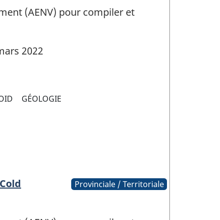
onment (AENV) pour compiler et
mars 2022
OID
GÉOLOGIE
 Cold
Provinciale / Territoriale