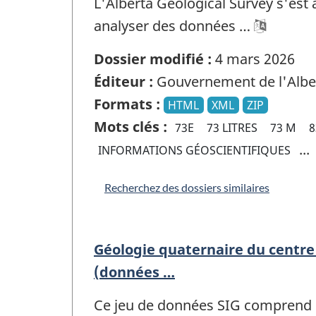
L'Alberta Geological Survey s'est
analyser des données …
Dossier modifié :
4 mars 2026
Éditeur :
Gouvernement de l'Albe
Formats :
HTML
XML
ZIP
Mots clés :
73E
73 LITRES
73 M
8
...
INFORMATIONS GÉOSCIENTIFIQUES
Recherchez des dossiers similaires
Géologie quaternaire du centre d
(données …
Ce jeu de données SIG comprend les