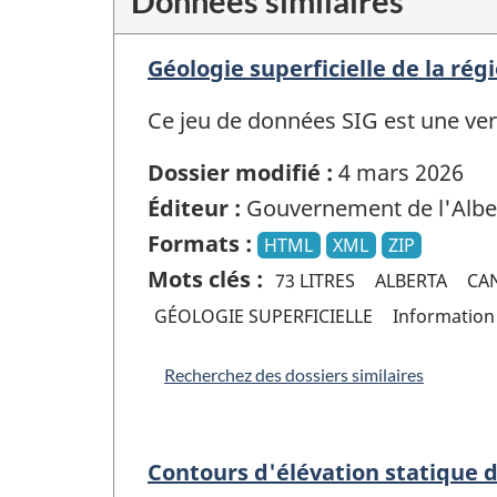
Données similaires
Géologie superficielle de la rég
Ce jeu de données SIG est une vers
Dossier modifié :
4 mars 2026
Éditeur :
Gouvernement de l'Albe
Formats :
HTML
XML
ZIP
Mots clés :
73 LITRES
ALBERTA
CA
GÉOLOGIE SUPERFICIELLE
Informatio
Recherchez des dossiers similaires
Contours d'élévation statique 