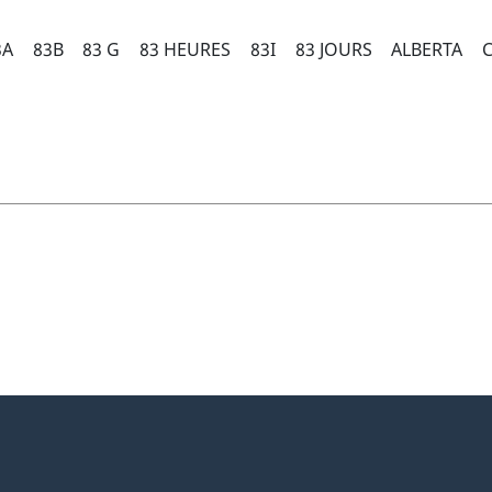
3A
83B
83 G
83 HEURES
83I
83 JOURS
ALBERTA