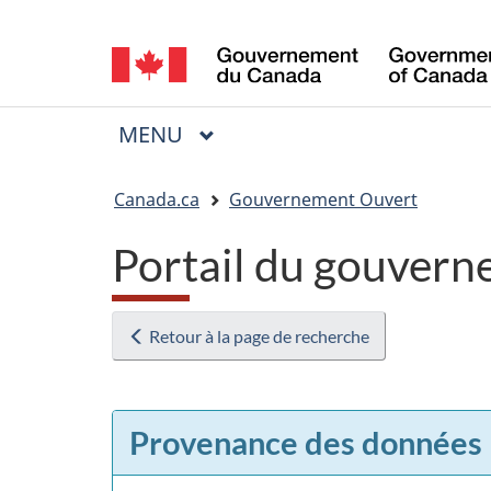
Sélection
de
la
MENU
PRINCIPAL
Menu
langue
Vous
Canada.ca
Gouvernement Ouvert
êtes
Portail du gouvern
ici
:
Retour à la page de recherche
Provenance des données