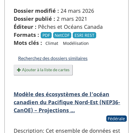
Dossier modifié :
24 mars 2026
Dossier publié :
2 mars 2021
Éditeur :
Pêches et Océans Canada
Formats :
PDF
NetCDF
ESRI REST
Mots clés :
Climat
Modélisation
Recherchez des dossiers similaires
Ajouter à la liste de cartes
Modèle des écosystèmes de l’océan
canadien du Pacifique Nord-Est (NEP36-
CanOE) – Projections …
Fédérale
Description: Cet ensemble de données est