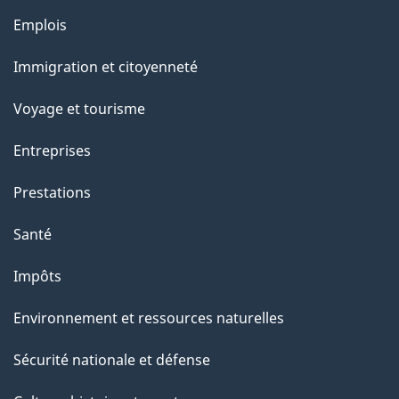
e
Thèmes
Emplois
l
et
a
Immigration et citoyenneté
sujets
p
Voyage et tourisme
a
g
Entreprises
e
Prestations
"
Santé
Impôts
Environnement et ressources naturelles
Sécurité nationale et défense