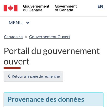
/
Sélectio
EN
Passer
Passer
Passer
Government
au
à
à
de
of
contenu
« Au
la
la
Canada
MENU
PRINCIPAL
principal
sujet
version
Menu
langue
du
HTML
Vous
gouvernement »
simplifiée
Canada.ca
Gouvernement Ouvert
êtes
ici
Portail du gouvernement
:
ouvert
Retour à la page de recherche
Provenance des données