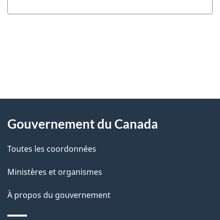
"
D
À
é
propos
Gouvernement du Canada
t
de
a
Toutes les coordonnées
ce
i
site
Ministères et organismes
l
s
À propos du gouvernement
d