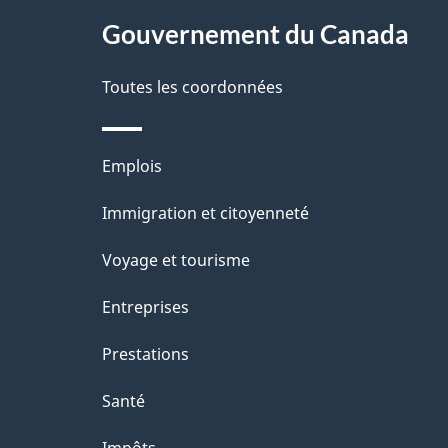
é
propos
Gouvernement du Canada
t
de
a
Toutes les coordonnées
ce
i
site
l
Thèmes
Emplois
s
et
Immigration et citoyenneté
d
sujets
e
Voyage et tourisme
l
Entreprises
a
Prestations
p
a
Santé
g
Impôts