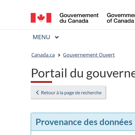
Sélection
de
la
MENU
PRINCIPAL
Menu
langue
Vous
Canada.ca
Gouvernement Ouvert
êtes
Portail du gouvern
ici
:
Retour à la page de recherche
Provenance des données