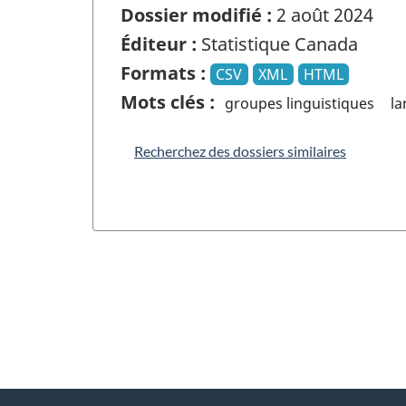
Dossier modifié :
2 août 2024
Éditeur :
Statistique Canada
Formats :
CSV
XML
HTML
Mots clés :
groupes linguistiques
l
Recherchez des dossiers similaires
"
D
À