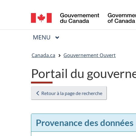
Sélection
de
la
MENU
PRINCIPAL
Menu
langue
Vous
Canada.ca
Gouvernement Ouvert
êtes
Portail du gouvern
ici
:
Retour à la page de recherche
Provenance des données