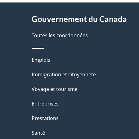
D
À
é
propos
Gouvernement du Canada
t
de
a
Toutes les coordonnées
ce
i
site
l
Thèmes
Emplois
s
et
Immigration et citoyenneté
d
sujets
e
Voyage et tourisme
l
Entreprises
a
Prestations
p
a
Santé