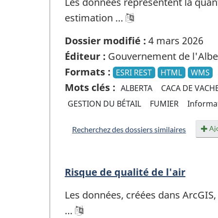
Les données représentent la quanti
estimation …
Dossier modifié :
4 mars 2026
Éditeur :
Gouvernement de l'Albe
Formats :
ESRI REST
HTML
WMS
Mots clés :
ALBERTA
CACA DE VACH
GESTION DU BÉTAIL
FUMIER
Informa
Ajo
Recherchez des dossiers similaires
Risque de qualité de l'air
Les données, créées dans ArcGIS, r
…