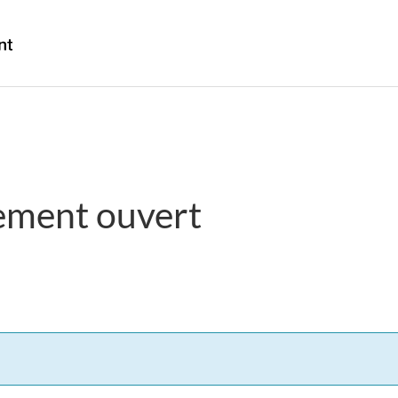
Passer
Passer
Passer
au
à
à
/
contenu
« Au
la
Government
principal
sujet
version
of
du
HTML
Canada
gouvernement »
simplifiée
ement ouvert