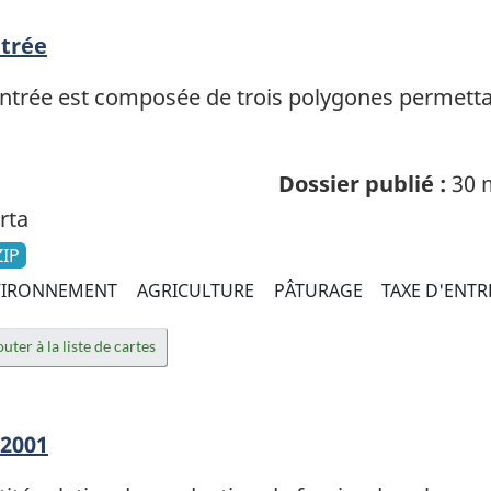
ntrée
entrée est composée de trois polygones permetta
Dossier publié :
30 
rta
ZIP
VIRONNEMENT
AGRICULTURE
PÂTURAGE
TAXE D'ENTR
uter à la liste de cartes
 2001