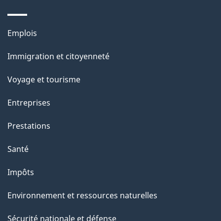
d
e
Thèmes
Emplois
l
et
a
Immigration et citoyenneté
sujets
p
Voyage et tourisme
a
g
Entreprises
e
Prestations
"
Santé
Impôts
Environnement et ressources naturelles
Sécurité nationale et défense