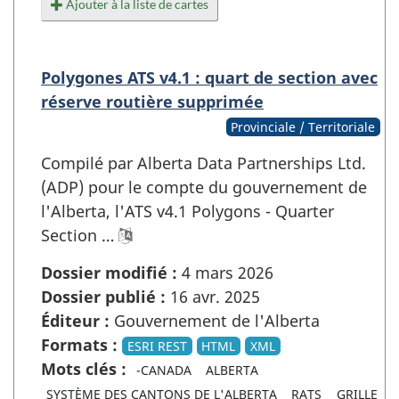
Ajouter à la liste de cartes
Polygones ATS v4.1 : quart de section avec
réserve routière supprimée
Provinciale / Territoriale
Compilé par Alberta Data Partnerships Ltd.
(ADP) pour le compte du gouvernement de
l'Alberta, l'ATS v4.1 Polygons - Quarter
Section …
Dossier modifié :
4 mars 2026
Dossier publié :
16 avr. 2025
Éditeur :
Gouvernement de l'Alberta
Formats :
ESRI REST
HTML
XML
Mots clés :
-CANADA
ALBERTA
SYSTÈME DES CANTONS DE L'ALBERTA
RATS
GRILLE