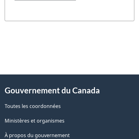
"
D
À
é
propos
Gouvernement du Canada
t
de
a
Toutes les coordonnées
ce
i
site
Ministères et organismes
l
s
À propos du gouvernement