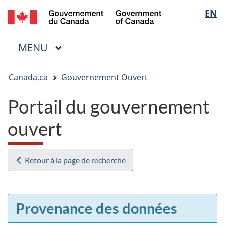
/
Sélectio
EN
Passer
Passer
Passer
Government
au
à
à
de
of
contenu
« Au
la
la
Canada
MENU
PRINCIPAL
principal
sujet
version
Menu
langue
du
HTML
Vous
gouvernement »
simplifiée
Canada.ca
Gouvernement Ouvert
êtes
ici
Portail du gouvernement
:
ouvert
Retour à la page de recherche
Provenance des données