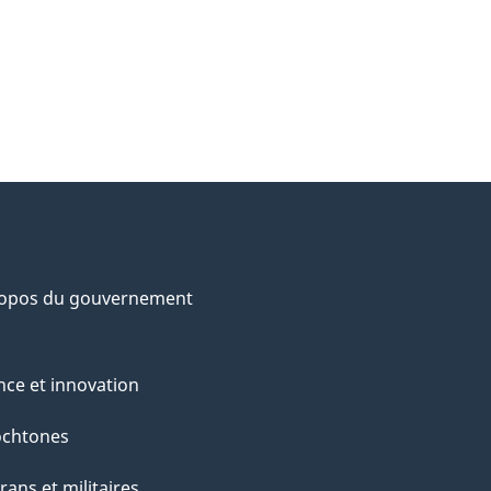
ropos du gouvernement
nce et innovation
ochtones
rans et militaires