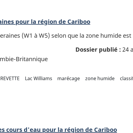
ines pour la région de Cariboo
veraines (W1 à W5) selon que la zone humide es
Dossier publié :
24 a
mbie-Britannique
CREVETTE
Lac Williams
marécage
zone humide
class
des cours d'eau pour la région de Cariboo