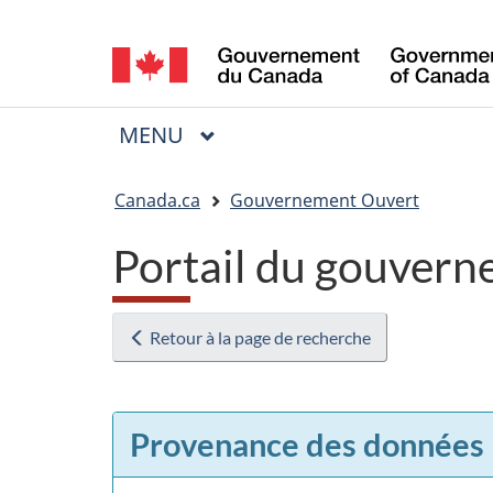
Sélection
de
la
MENU
PRINCIPAL
Menu
langue
Vous
Canada.ca
Gouvernement Ouvert
êtes
Portail du gouvern
ici
:
Retour à la page de recherche
Provenance des données