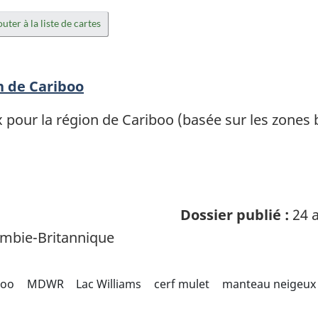
uter à la liste de cartes
n de Cariboo
 pour la région de Cariboo (basée sur les zones
Dossier publié :
24 a
mbie-Britannique
boo
MDWR
Lac Williams
cerf mulet
manteau neigeux