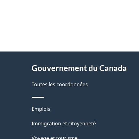
"
D
À
é
propos
Gouvernement du Canada
t
de
a
Toutes les coordonnées
ce
i
site
l
Thèmes
Emplois
s
et
Immigration et citoyenneté
d
sujets
Voyage et tourisme