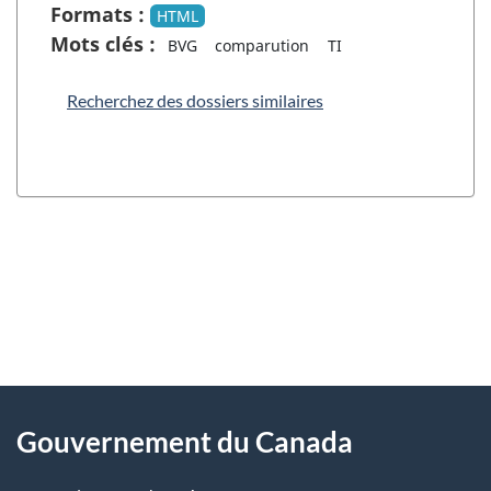
Formats :
HTML
Mots clés :
BVG
comparution
TI
Recherchez des dossiers similaires
"
D
À
é
propos
Gouvernement du Canada
t
de
a