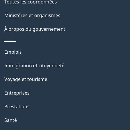
Toutes les coordonnées
ce
i
site
Ministères et organismes
l
s
À propos du gouvernement
d
e
Thèmes
Emplois
l
et
a
Immigration et citoyenneté
sujets
p
Voyage et tourisme
a
g
Entreprises
e
Prestations
"
Santé