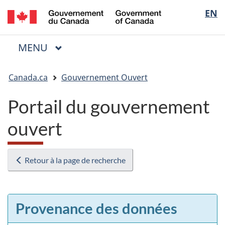
/
Sélectio
EN
Passer
Passer
Passer
Government
au
à
à
de
of
contenu
« Au
la
la
Canada
MENU
PRINCIPAL
principal
sujet
version
Menu
langue
du
HTML
Vous
gouvernement »
simplifiée
Canada.ca
Gouvernement Ouvert
êtes
ici
Portail du gouvernement
:
ouvert
Retour à la page de recherche
Provenance des données