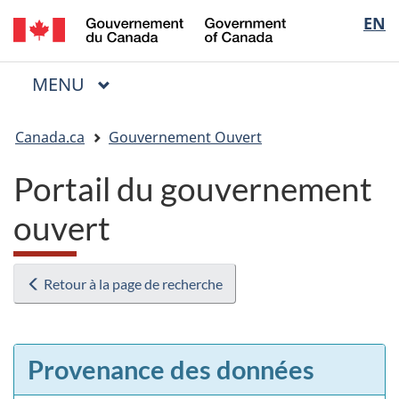
/
Sélectio
EN
Passer
Passer
Passer
Government
au
à
à
de
of
contenu
« Au
la
la
Canada
MENU
PRINCIPAL
principal
sujet
version
Menu
langue
du
HTML
Vous
gouvernement »
simplifiée
Canada.ca
Gouvernement Ouvert
êtes
ici
Portail du gouvernement
:
ouvert
Retour à la page de recherche
Provenance des données