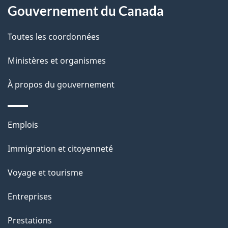
é
propos
Gouvernement du Canada
t
de
a
Toutes les coordonnées
ce
i
site
Ministères et organismes
l
s
À propos du gouvernement
d
e
Thèmes
Emplois
l
et
a
Immigration et citoyenneté
sujets
p
Voyage et tourisme
a
g
Entreprises
e
Prestations