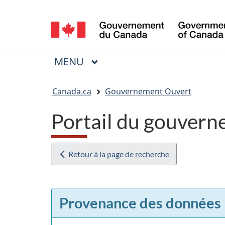
Sélection
de
la
MENU
PRINCIPAL
Menu
langue
Vous
Canada.ca
Gouvernement Ouvert
êtes
Portail du gouvern
ici
:
Retour à la page de recherche
Provenance des données