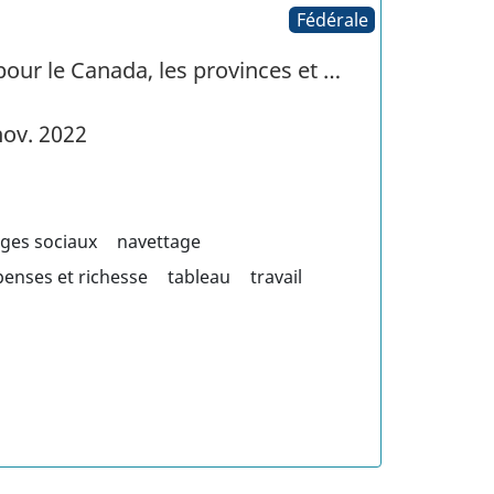
Fédérale
 pour le Canada, les provinces et …
ov. 2022
ages sociaux
navettage
enses et richesse
tableau
travail