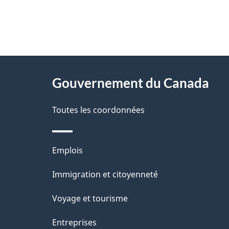
"
D
À
é
propos
Gouvernement du Canada
t
de
a
Toutes les coordonnées
ce
i
site
l
Thèmes
Emplois
s
et
Immigration et citoyenneté
d
sujets
e
Voyage et tourisme
l
Entreprises