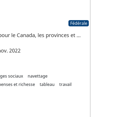
Fédérale
 pour le Canada, les provinces et …
ov. 2022
ages sociaux
navettage
enses et richesse
tableau
travail