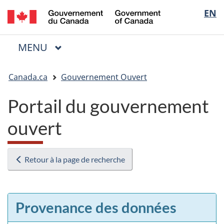
/
Sélectio
EN
Passer
Passer
Passer
Government
au
à
à
de
of
contenu
« Au
la
la
Canada
MENU
PRINCIPAL
principal
sujet
version
Menu
langue
du
HTML
Vous
gouvernement »
simplifiée
Canada.ca
Gouvernement Ouvert
êtes
ici
Portail du gouvernement
:
ouvert
Retour à la page de recherche
Provenance des données