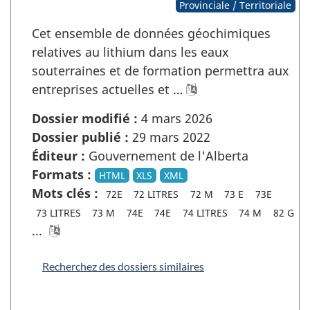
Provinciale / Territoriale
Cet ensemble de données géochimiques
relatives au lithium dans les eaux
souterraines et de formation permettra aux
entreprises actuelles et …
Dossier modifié :
4 mars 2026
Dossier publié :
29 mars 2022
Éditeur :
Gouvernement de l'Alberta
Formats :
HTML
XLS
XML
Mots clés :
72E
72 LITRES
72 M
73 E
73E
73 LITRES
73 M
74E
74E
74 LITRES
74 M
82 G
...
Recherchez des dossiers similaires