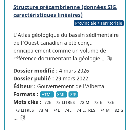
Structure précambrienne (données SIG,
caractéristiques linéaires)
Provinciale / Territoriale
L'Atlas géologique du bassin sédimentaire
de l'Ouest canadien a été conçu
principalement comme un volume de
référence documentant la géologie …
Dossier modifié :
4 mars 2026
Dossier publié :
29 mars 2022
Éditeur :
Gouvernement de l'Alberta
Formats :
HTML
XML
ZIP
Mots clés :
72E
72 LITRES
72 M
73 E
73E
73 LITRES
73 M
74E
74E
74 LITRES
74 M
82 G
...