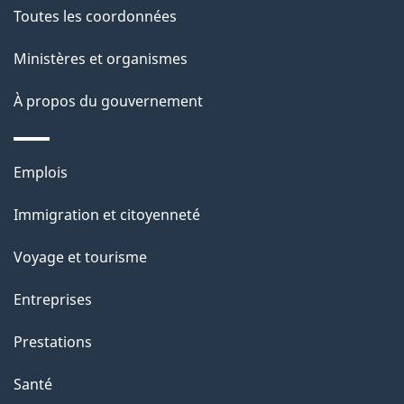
a
Toutes les coordonnées
ce
i
site
Ministères et organismes
l
s
À propos du gouvernement
d
e
Thèmes
Emplois
l
et
a
Immigration et citoyenneté
sujets
p
Voyage et tourisme
a
g
Entreprises
e
Prestations
"
Santé