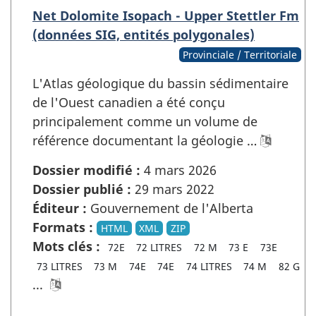
Net Dolomite Isopach - Upper Stettler Fm
(données SIG, entités polygonales)
Provinciale / Territoriale
L'Atlas géologique du bassin sédimentaire
de l'Ouest canadien a été conçu
principalement comme un volume de
référence documentant la géologie …
Dossier modifié :
4 mars 2026
Dossier publié :
29 mars 2022
Éditeur :
Gouvernement de l'Alberta
Formats :
HTML
XML
ZIP
Mots clés :
72E
72 LITRES
72 M
73 E
73E
73 LITRES
73 M
74E
74E
74 LITRES
74 M
82 G
...