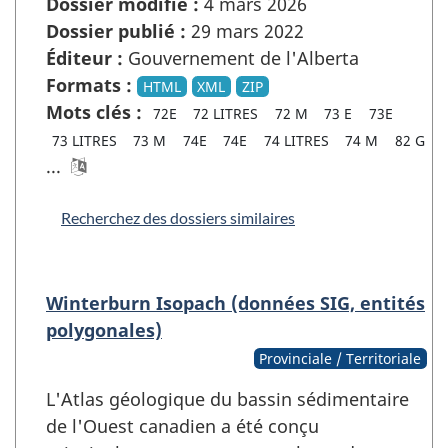
Dossier modifié :
4 mars 2026
Dossier publié :
29 mars 2022
Éditeur :
Gouvernement de l'Alberta
Formats :
HTML
XML
ZIP
Mots clés :
72E
72 LITRES
72 M
73 E
73E
73 LITRES
73 M
74E
74E
74 LITRES
74 M
82 G
...
Recherchez des dossiers similaires
Winterburn Isopach (données SIG, entités
polygonales)
Provinciale / Territoriale
L'Atlas géologique du bassin sédimentaire
de l'Ouest canadien a été conçu