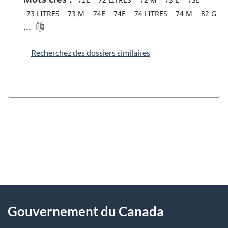
73 LITRES
73 M
74E
74E
74 LITRES
74 M
82 G
...
Recherchez des dossiers similaires
"
D
À
é
propos
Gouvernement du Canada
t
de