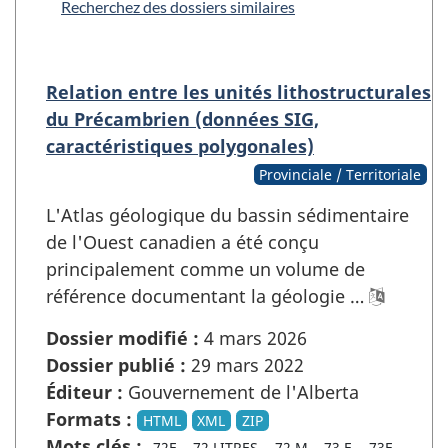
Recherchez des dossiers similaires
Relation entre les unités lithostructurales
du Précambrien (données SIG,
caractéristiques polygonales)
Provinciale / Territoriale
L'Atlas géologique du bassin sédimentaire
de l'Ouest canadien a été conçu
principalement comme un volume de
référence documentant la géologie …
Dossier modifié :
4 mars 2026
Dossier publié :
29 mars 2022
Éditeur :
Gouvernement de l'Alberta
Formats :
HTML
XML
ZIP
Mots clés :
72E
72 LITRES
72 M
73 E
73E