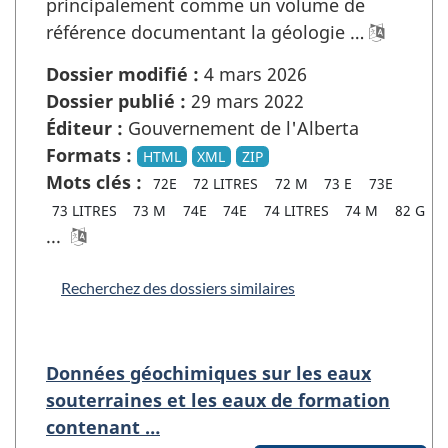
principalement comme un volume de
référence documentant la géologie …
Dossier modifié :
4 mars 2026
Dossier publié :
29 mars 2022
Éditeur :
Gouvernement de l'Alberta
Formats :
HTML
XML
ZIP
Mots clés :
72E
72 LITRES
72 M
73 E
73E
73 LITRES
73 M
74E
74E
74 LITRES
74 M
82 G
...
Recherchez des dossiers similaires
Données géochimiques sur les eaux
souterraines et les eaux de formation
contenant …