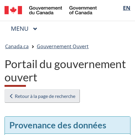
/
Sélectio
EN
Passer
Passer
Passer
Government
au
à
à
de
of
contenu
« Au
la
la
Canada
MENU
PRINCIPAL
principal
sujet
version
Menu
langue
du
HTML
Vous
gouvernement »
simplifiée
Canada.ca
Gouvernement Ouvert
êtes
ici
Portail du gouvernement
:
ouvert
Retour à la page de recherche
Provenance des données