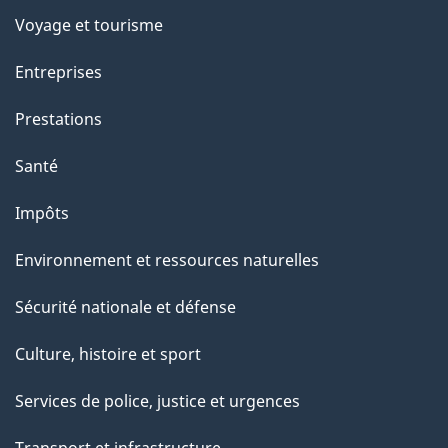
p
Voyage et tourisme
a
g
Entreprises
e
Prestations
"
Santé
Impôts
Environnement et ressources naturelles
Sécurité nationale et défense
Culture, histoire et sport
Services de police, justice et urgences
Transport et infrastructure