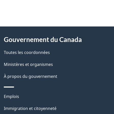
"
D
À
é
propos
Gouvernement du Canada
t
de
a
Toutes les coordonnées
ce
i
site
Ministères et organismes
l
s
À propos du gouvernement
d
e
Thèmes
Emplois
l
et
a
Immigration et citoyenneté
sujets