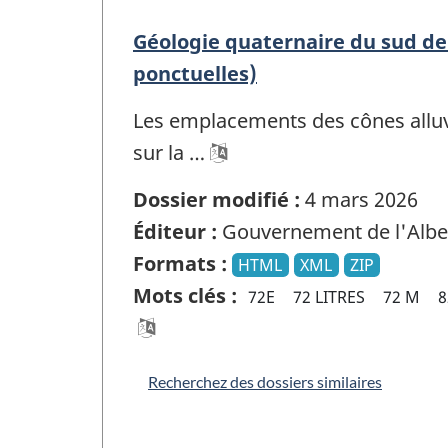
Géologie quaternaire du sud de 
ponctuelles)
Les emplacements des cônes alluvi
sur la …
Dossier modifié :
4 mars 2026
Éditeur :
Gouvernement de l'Albe
Formats :
HTML
XML
ZIP
Mots clés :
72E
72 LITRES
72 M
8
Recherchez des dossiers similaires