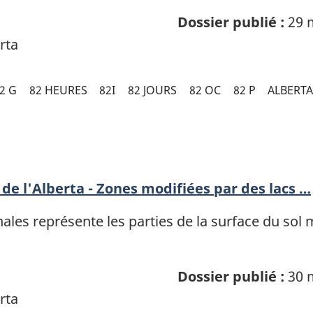
Dossier publié :
29 
rta
2 G
82 HEURES
82I
82 JOURS
82 OC
82 P
ALBERT
de l'Alberta - Zones modifiées par des lacs …
es représente les parties de la surface du sol m
Dossier publié :
30 
rta