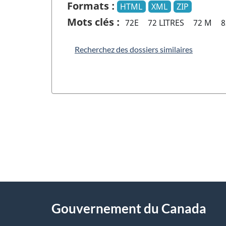
Formats :
HTML
XML
ZIP
Mots clés :
72E
72 LITRES
72 M
8
Recherchez des dossiers similaires
"
D
À
é
propos
Gouvernement du Canada
t
de