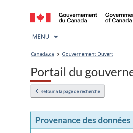
Sélection
de
la
MENU
PRINCIPAL
Menu
langue
Vous
Canada.ca
Gouvernement Ouvert
êtes
Portail du gouvern
ici
:
Retour à la page de recherche
Provenance des données