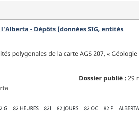
l'Alberta - Dépôts (données SIG, entités
és polygonales de la carte AGS 207, « Géologie q
Dossier publié :
29 
rta
2 G
82 HEURES
82I
82 JOURS
82 OC
82 P
ALBERT