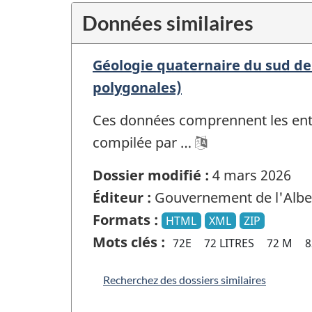
Données similaires
Géologie quaternaire du sud de 
polygonales)
Ces données comprennent les entit
compilée par …
Dossier modifié :
4 mars 2026
Éditeur :
Gouvernement de l'Albe
Formats :
HTML
XML
ZIP
Mots clés :
72E
72 LITRES
72 M
8
Recherchez des dossiers similaires