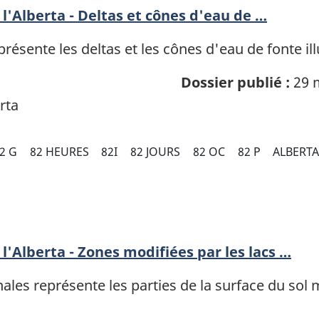
l'Alberta - Deltas et cônes d'eau de …
ésente les deltas et les cônes d'eau de fonte ill
Dossier publié :
29 
rta
2 G
82 HEURES
82I
82 JOURS
82 OC
82 P
ALBERT
l'Alberta - Zones modifiées par les lacs …
es représente les parties de la surface du sol m