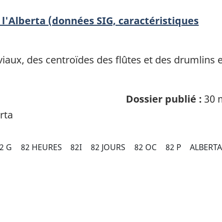
l'Alberta (données SIG, caractéristiques
aux, des centroïdes des flûtes et des drumlins et
Dossier publié :
30 
rta
2 G
82 HEURES
82I
82 JOURS
82 OC
82 P
ALBERT