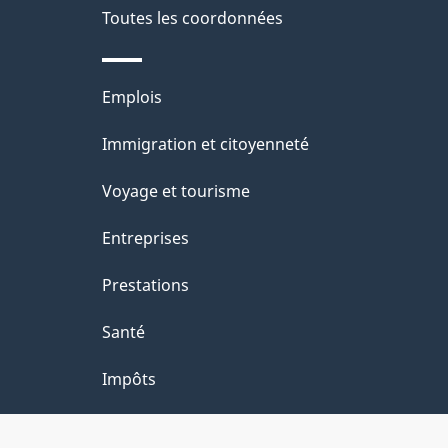
a
Toutes les coordonnées
ce
i
site
l
Thèmes
Emplois
s
et
Immigration et citoyenneté
d
sujets
e
Voyage et tourisme
l
Entreprises
a
Prestations
p
a
Santé
g
Impôts
e
"