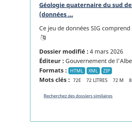
Géologie quaternaire du sud de l
(données …
Ce jeu de données SIG comprend les
Dossier modifié :
4 mars 2026
Éditeur :
Gouvernement de l'Albe
Formats :
HTML
XML
ZIP
Mots clés :
72E
72 LITRES
72 M
8
Recherchez des dossiers similaires