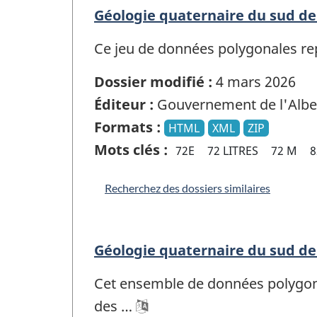
Géologie quaternaire du sud de 
Ce jeu de données polygonales repr
Dossier modifié :
4 mars 2026
Éditeur :
Gouvernement de l'Albe
Formats :
HTML
XML
ZIP
Mots clés :
72E
72 LITRES
72 M
8
Recherchez des dossiers similaires
Géologie quaternaire du sud de 
Cet ensemble de données polygonal
des …