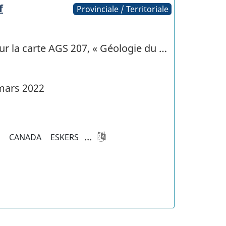
f
Provinciale / Territoriale
sur la carte AGS 207, « Géologie du …
mars 2022
...
A
CANADA
ESKERS