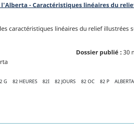
'Alberta - Caractéristiques linéaires du relie
 caractéristiques linéaires du relief illustrées 
Dossier publié :
30 
rta
2 G
82 HEURES
82I
82 JOURS
82 OC
82 P
ALBERT