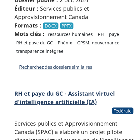
Éditeur :
Services publics et
Approvisionnement Canada
Formats :
DOCX
PPTX
Mots clés :
ressources humaines
RH
paye
RH et paye du GC
Phénix
GPSM; gouvernance
transparence intégrée
Recherchez des dossiers similaires
RH et paye du GC - Assistant virtuel
d’intelligence artificielle (IA)
Fédérale
Services publics et Approvisionnement
Canada (SPAC) a élaboré un projet pilote