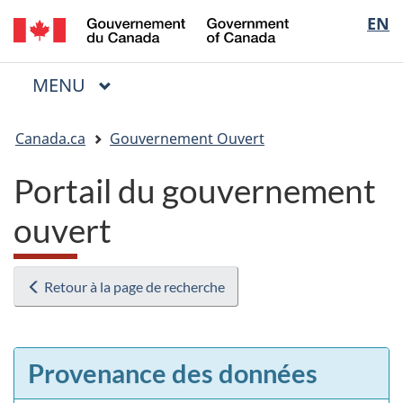
/
Sélectio
EN
Passer
Passer
Passer
Government
au
à
à
de
of
contenu
« Au
la
la
Canada
MENU
PRINCIPAL
principal
sujet
version
Menu
langue
du
HTML
Vous
gouvernement »
simplifiée
Canada.ca
Gouvernement Ouvert
êtes
ici
Portail du gouvernement
:
ouvert
Retour à la page de recherche
Provenance des données