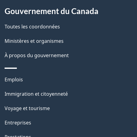
À
é
propos
Gouvernement du Canada
t
de
a
Toutes les coordonnées
ce
i
site
Ministères et organismes
l
s
À propos du gouvernement
d
e
Thèmes
Emplois
l
et
a
Immigration et citoyenneté
sujets
p
Voyage et tourisme
a
g
Entreprises
e
Prestations