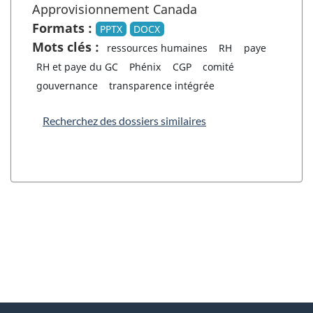
Approvisionnement Canada
Formats :
PPTX
DOCX
Mots clés :
ressources humaines
RH
paye
RH et paye du GC
Phénix
CGP
comité
gouvernance
transparence intégrée
Recherchez des dossiers similaires
"
D