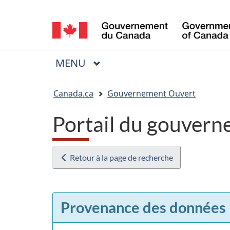
Sélection
de
la
MENU
PRINCIPAL
Menu
langue
Vous
Canada.ca
Gouvernement Ouvert
êtes
Portail du gouvern
ici
:
Retour à la page de recherche
Provenance des données