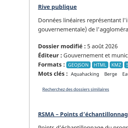
Rive publique
Données linéaires représentant l'i
gouvernementale) de l'agglomérat
Dossier modifié :
5 août 2026
Éditeur :
Gouvernement et munici
Formats :
GEOJSON
HTML
KMZ
Mots clés :
Aquahacking
Berge
Ea
Recherchez des dossiers similaires
RSMA – Points d’échantillonn
Points d’échantillonnage du prog