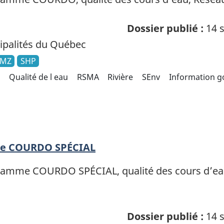
Dossier publié :
14 s
palités du Québec
KMZ
SHP
Qualité de l eau
RSMA
Rivière
SEnv
Information 
age COURDO SPÉCIAL
ramme COURDO SPÉCIAL, qualité des cours d’eau,
Dossier publié :
14 s