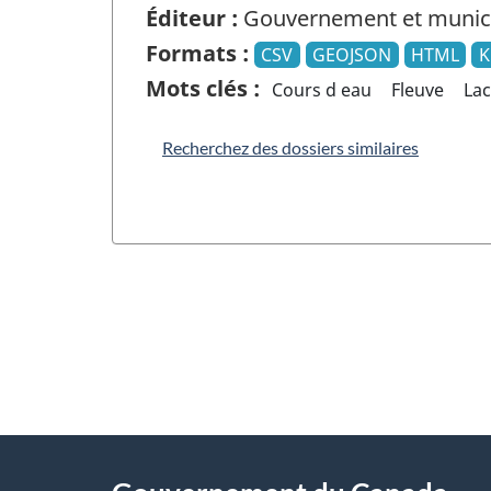
Éditeur :
Gouvernement et munici
Formats :
CSV
GEOJSON
HTML
Mots clés :
Cours d eau
Fleuve
Lac
Recherchez des dossiers similaires
"
D
À
é