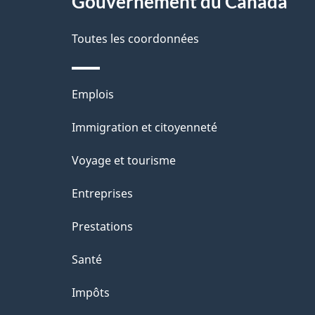
propos
Gouvernement du Canada
t
de
a
Toutes les coordonnées
ce
i
site
l
Thèmes
Emplois
s
et
Immigration et citoyenneté
d
sujets
e
Voyage et tourisme
l
Entreprises
a
Prestations
p
a
Santé
g
Impôts
e