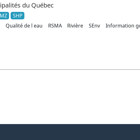
palités du Québec
KMZ
SHP
Qualité de l eau
RSMA
Rivière
SEnv
Information 