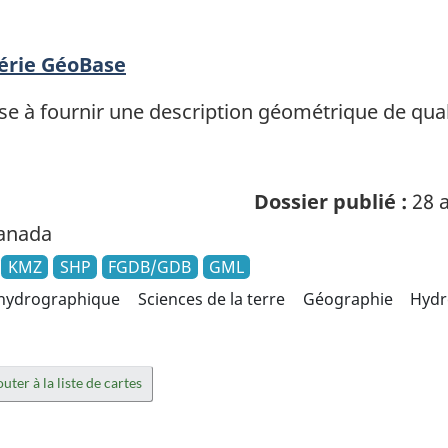
Série GéoBase
se à fournir une description géométrique de qual
Dossier publié :
28 a
Canada
KMZ
SHP
FGDB/GDB
GML
hydrographique
Sciences de la terre
Géographie
Hydr
uter à la liste de cartes