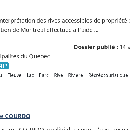
nterprétation des rives accessibles de propriété
ion de Montréal effectuée à l'aide …
Dossier publié :
14 s
palités du Québec
SHP
u
Fleuve
Lac
Parc
Rive
Rivière
Récréotouristique
age COURDO
ramme COURDO, qualité des cours d’eau, Réseau 