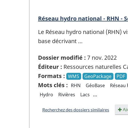
Réseau hydro national - RHN - 
Le Réseau hydro national (RHN) vi
base décrivant …
Dossier modifié :
7 nov. 2022
Éditeur :
Ressources naturelles 
Formats :
WMS
GeoPackage
PDF
Mots clés :
RHN
GéoBase
Réseau 
...
Hydro
Rivières
Lacs
Ajo
Recherchez des dossiers similaires