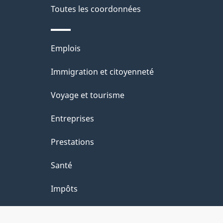
a
Toutes les coordonnées
ce
i
site
l
Thèmes
Emplois
s
et
Immigration et citoyenneté
d
sujets
e
Voyage et tourisme
l
Entreprises
a
Prestations
p
a
Santé
g
Impôts
e
"