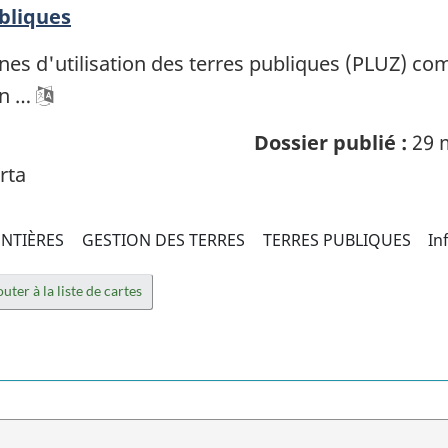
ubliques
es d'utilisation des terres publiques (PLUZ) co
on …
Dossier publié :
29 
rta
NTIÈRES
GESTION DES TERRES
TERRES PUBLIQUES
In
uter à la liste de cartes