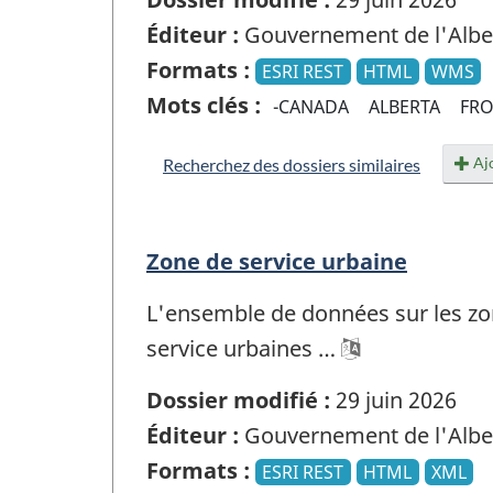
Éditeur :
Gouvernement de l'Albe
Formats :
ESRI REST
HTML
WMS
Mots clés :
-CANADA
ALBERTA
FRO
Ajo
Recherchez des dossiers similaires
Zone de service urbaine
L'ensemble de données sur les zo
service urbaines …
Dossier modifié :
29 juin 2026
Éditeur :
Gouvernement de l'Albe
Formats :
ESRI REST
HTML
XML