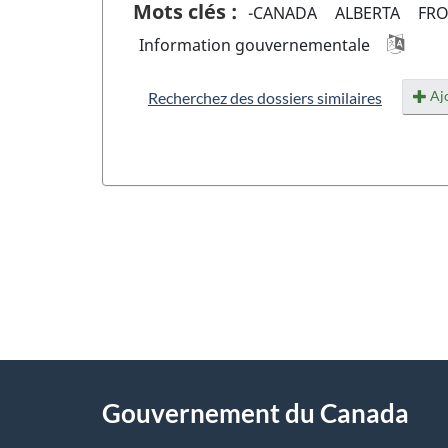
Mots clés :
-CANADA
ALBERTA
FRO
Information gouvernementale
Ajo
Recherchez des dossiers similaires
"
D
À
é
propos
Gouvernement du Canada
t
de