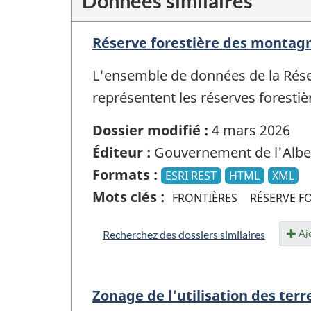
Données similaires
Réserve forestière des montag
L'ensemble de données de la Rés
représentent les réserves foresti
Dossier modifié :
4 mars 2026
Éditeur :
Gouvernement de l'Albe
Formats :
ESRI REST
HTML
XML
Mots clés :
FRONTIÈRES
RÉSERVE F
Ajo
Recherchez des dossiers similaires
Zonage de l'utilisation des terr