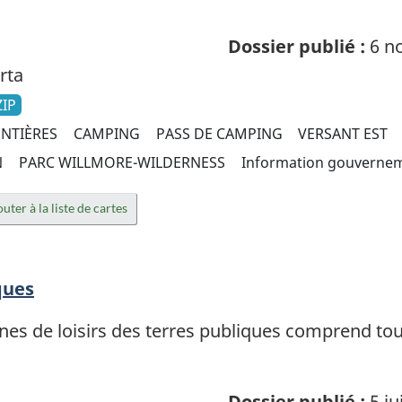
Dossier publié :
6 no
rta
ZIP
NTIÈRES
CAMPING
PASS DE CAMPING
VERSANT EST
N
PARC WILLMORE-WILDERNESS
Information gouverne
uter à la liste de cartes
ques
es de loisirs des terres publiques comprend tou
Dossier publié :
5 ju