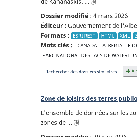
de Kananaskis. …
Dossier modifié :
4 mars 2026
Éditeur :
Gouvernement de l'Albe
Formats :
ESRI REST
HTML
XML
Mots clés :
-CANADA
ALBERTA
FRO
PARC NATIONAL DES LACS DE WATERTO
Ajo
Recherchez des dossiers similaires
Zone de loisirs des terres publi
L'ensemble de données sur les zon
zones de …
Dossier modifié :
29 juin 2026