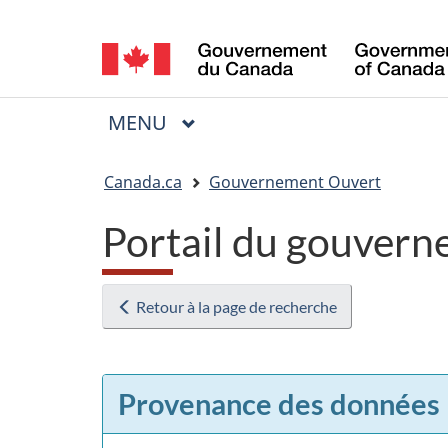
Sélection
de
la
MENU
PRINCIPAL
Menu
langue
Vous
Canada.ca
Gouvernement Ouvert
êtes
Portail du gouvern
ici
:
Retour à la page de recherche
Provenance des données