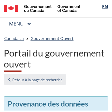
/
Sélectio
EN
Passer
Passer
Passer
Government
au
à
à
de
of
contenu
« Au
la
la
Canada
MENU
PRINCIPAL
principal
sujet
version
Menu
langue
du
HTML
Vous
gouvernement »
simplifiée
Canada.ca
Gouvernement Ouvert
êtes
ici
Portail du gouvernement
:
ouvert
Retour à la page de recherche
Provenance des données