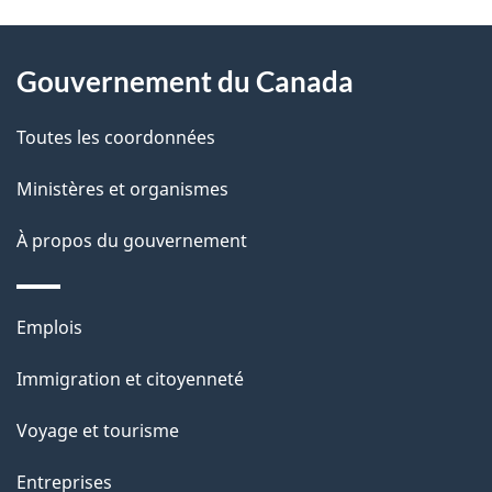
D
À
é
propos
Gouvernement du Canada
t
de
a
Toutes les coordonnées
ce
i
site
Ministères et organismes
l
s
À propos du gouvernement
d
e
Thèmes
Emplois
l
et
a
Immigration et citoyenneté
sujets
p
Voyage et tourisme
a
g
Entreprises