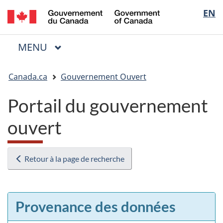
/
Sélectio
EN
Passer
Passer
Passer
Government
au
à
à
de
of
contenu
« Au
la
la
Canada
MENU
PRINCIPAL
principal
sujet
version
Menu
langue
du
HTML
Vous
gouvernement »
simplifiée
Canada.ca
Gouvernement Ouvert
êtes
ici
Portail du gouvernement
:
ouvert
Retour à la page de recherche
Provenance des données