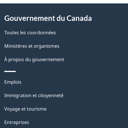
D
À
é
propos
Gouvernement du Canada
t
de
a
Toutes les coordonnées
ce
i
site
Ministères et organismes
l
s
À propos du gouvernement
d
e
Thèmes
Emplois
l
et
a
Immigration et citoyenneté
sujets
p
Voyage et tourisme
a
g
Entreprises