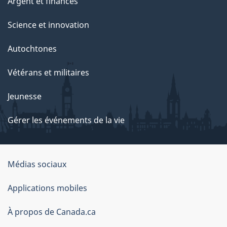
Argent et finances
Science et innovation
Autochtones
Vétérans et militaires
Jeunesse
Gérer les événements de la vie
Organisation
Médias sociaux
du
Applications mobiles
gouvernement
du
À propos de Canada.ca