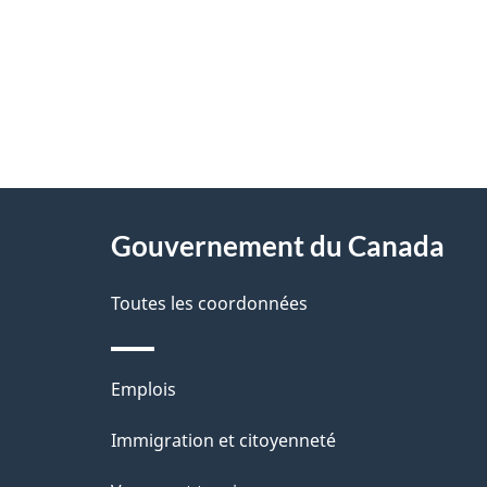
"
D
À
é
propos
Gouvernement du Canada
t
de
a
Toutes les coordonnées
ce
i
site
l
Thèmes
Emplois
s
et
Immigration et citoyenneté
d
sujets