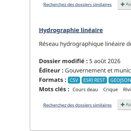
Ajo
Recherchez des dossiers similaires
Hydrographie linéaire
Réseau hydrographique linéaire de
Dossier modifié :
5 août 2026
Éditeur :
Gouvernement et munici
Formats :
CSV
ESRI REST
GEOJSO
Mots clés :
Cours deau
Crique
Riv
Ajo
Recherchez des dossiers similaires