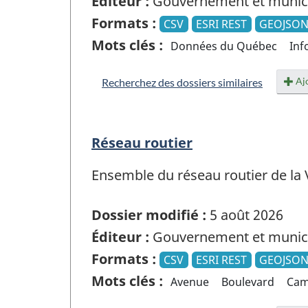
Éditeur :
Gouvernement et munici
Formats :
CSV
ESRI REST
GEOJSO
Mots clés :
Données du Québec
Inf
Ajo
Recherchez des dossiers similaires
Réseau routier
Ensemble du réseau routier de la 
Dossier modifié :
5 août 2026
Éditeur :
Gouvernement et munici
Formats :
CSV
ESRI REST
GEOJSO
Mots clés :
Avenue
Boulevard
Cam