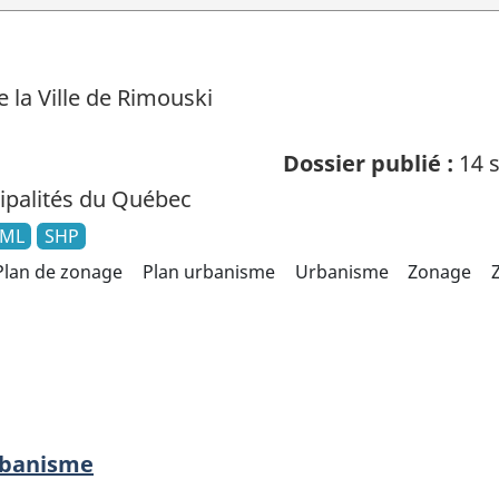
 la Ville de Rimouski
Dossier publié :
14 s
palités du Québec
ML
SHP
Plan de zonage
Plan urbanisme
Urbanisme
Zonage
urbanisme