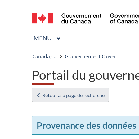
Sélection
de
la
MENU
PRINCIPAL
Menu
langue
Vous
Canada.ca
Gouvernement Ouvert
êtes
Portail du gouvern
ici
:
Retour à la page de recherche
Provenance des données