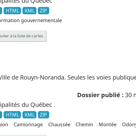
palités du Québec
N
HTML
KML
ZIP
ormation gouvernementale
uter à la liste de cartes
Ville de Rouyn-Noranda. Seules les voies publiq
Dossier publié :
30 
palités du Québec
N
HTML
KML
ZIP
ion
Camionnage
Chaussée
Chemin
Montée
Odon