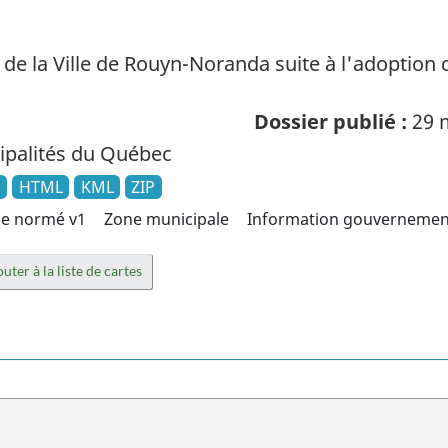
e la Ville de Rouyn-Noranda suite à l'adoption
Dossier publié :
29 
palités du Québec
N
HTML
KML
ZIP
e normé v1
Zone municipale
Information gouvernemen
uter à la liste de cartes